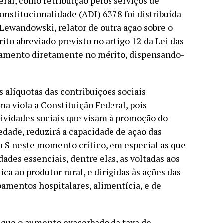
eral, como retribuição pelos serviços de
onstitucionalidade (ADI) 6378 foi distribuída
Lewandowski, relator de outra ação sobre o
ito abreviado previsto no artigo 12 da Lei das
lgamento diretamente no mérito, dispensando-
s alíquotas das contribuições sociais
ma viola a Constituição Federal, pois
ividades sociais que visam à promoção do
edade, reduzirá a capacidade de ação das
 S neste momento crítico, em especial as que
dades essenciais, dentre elas, as voltadas aos
ca ao produtor rural, e dirigidas às ações das
pamentos hospitalares, alimentícia, e de
 que o aumento exacerbado da taxa de