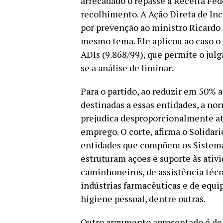
arrecadado o repasse à Receita Fed
recolhimento. A Ação Direta de Inc
por prevenção ao ministro Ricardo 
mesmo tema. Ele aplicou ao caso o r
ADIs (9.868/99), que permite o ju
se a análise de liminar.
Para o partido, ao reduzir em 50% a
destinadas a essas entidades, a nor
prejudica desproporcionalmente at
emprego. O corte, afirma o Solidari
entidades que compõem os Sistema
estruturam ações e suporte às ativi
caminhoneiros, de assistência técni
indústrias farmacêuticas e de equi
higiene pessoal, dentre outras.
Outro argumento apresentado é de