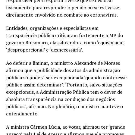
responsável pela resposta tivesse que se deslocar
fisicamente para responder o pedido ou se estivesse
diretamente envolvido no combate ao coronavírus.
Entidades, organizações e especialistas em
transparência pública criticaram fortemente a MP do
governo Bolsonaro, classificando-a como ‘equivocada’,
‘desproporcional’ e ‘desnecessária’.
Ao deferir a liminar, o ministro Alexandre de Moraes
afirmou que a publicidade dos atos da administração
pública só poderá ser excepcionada ‘quando o interesse
público assim determinar’. “Portanto, salvo situações
excepcionais, a Administração Pública tem o dever de
absoluta transparência na condução dos negócios
públicos”, afirmou. No plenário, o ministro manteve o
entendimento.
A ministra Cármen Lúcia, ao votar, afirmou ter ‘grande
apreço’ pela Lei de Acesso e afirmou que ela promoveu