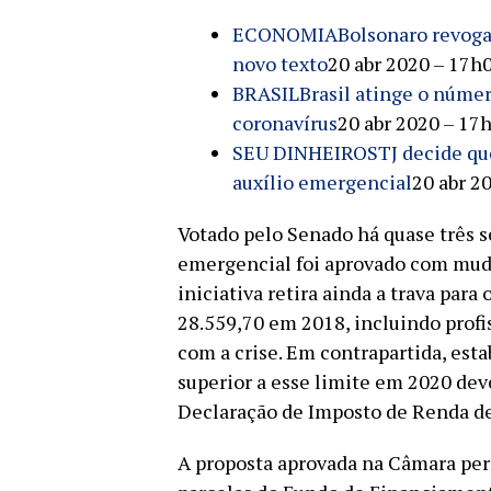
ECONOMIA
Bolsonaro revoga
novo texto
20 abr 2020 – 17h
BRASIL
Brasil atinge o núme
coronavírus
20 abr 2020 – 17
SEU DINHEIRO
STJ decide qu
auxílio emergencial
20 abr 2
Votado pelo Senado há quase três s
emergencial foi aprovado com mud
iniciativa retira ainda a trava par
28.559,70 em 2018, incluindo profi
com a crise. Em contrapartida, es
superior a esse limite em 2020 dev
Declaração de Imposto de Renda de
A proposta aprovada na Câmara per