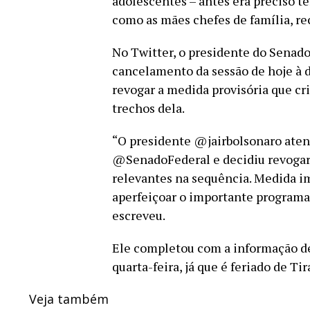
adolescentes – antes era preciso te
como as mães chefes de família, re
No Twitter, o presidente do Senad
cancelamento da sessão de hoje à d
revogar a medida provisória que cr
trechos dela.
“O presidente @jairbolsonaro aten
@SenadoFederal e decidiu revogar 
relevantes na sequência. Medida i
aperfeiçoar o importante programa 
escreveu.
Ele completou com a informação de
quarta-feira, já que é feriado de T
Veja também