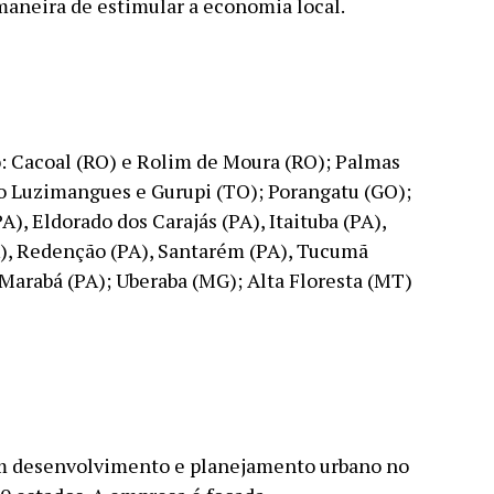
maneira de estimular a economia local.
o: Cacoal (RO) e Rolim de Moura (RO); Palmas
do Luzimangues e Gurupi (TO); Porangatu (GO);
A), Eldorado dos Carajás (PA), Itaituba (PA),
), Redenção (PA), Santarém (PA), Tucumã
 Marabá (PA); Uberaba (MG); Alta Floresta (MT)
em desenvolvimento e planejamento urbano no