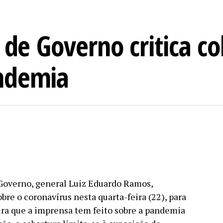
 de Governo critica c
ndemia
 Governo, general Luiz Eduardo Ramos,
bre o coronavírus nesta quarta-feira (22), para
ura que a imprensa tem feito sobre a pandemia