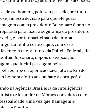
sta quinta-feira (30) durante live de Facebook.
ssa desse homem, pelo seu passado, por tudo
 revejam essa decisão para que ele possa
 Ramagem com o presidente Bolsonaro é porque
preparada para fazer a segurança do presidente
o dele, é por ter participado da minha
migo. Eu tenho certeza que, com esse
azer com que, à frente da Polícia Federal, ela
mentou Bolsonaro, depois de exposição
agem, que inclui passagem pela
pela equipe da operação Lava Jato no Rio de
um homem afeito ao combate à corrupção”.
ndo na Agência Brasileira de Inteligência
 ministro Alexandre de Moraes considerou que
mpessoalidade, uma vez que Ramagem é
de sua família.