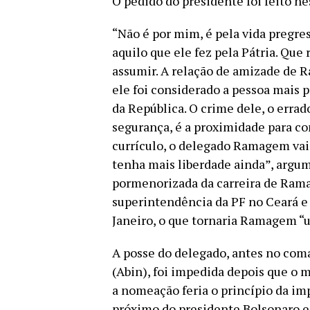
O pedido do presidente foi feito ne
“Não é por mim, é pela vida pregre
aquilo que ele fez pela Pátria. Que
assumir. A relação de amizade de
ele foi considerado a pessoa mais 
da República. O crime dele, o errad
segurança, é a proximidade para co
currículo, o delegado Ramagem vai f
tenha mais liberdade ainda”, argu
pormenorizada da carreira de Ram
superintendência da PF no Ceará e 
Janeiro, o que tornaria Ramagem “
A posse do delegado, antes no coma
(Abin), foi impedida depois que o
a nomeação feria o princípio da i
próximo do presidente Bolsonaro e 